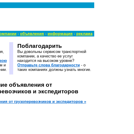
компании
-
объявления
-
информация
-
реклама
Поблагодарить
я,
Вы довольны сервисом транспортной
компании, а качество ее услуг
свою
находится на высоком уровне?
м и
Отправьте слова благодарности
- о
нии.
таких компаниях должны узнать многие.
ие объявления от
ревозчиков и экспедиторов
ния от грузоперевозчиков и экспедиторов »