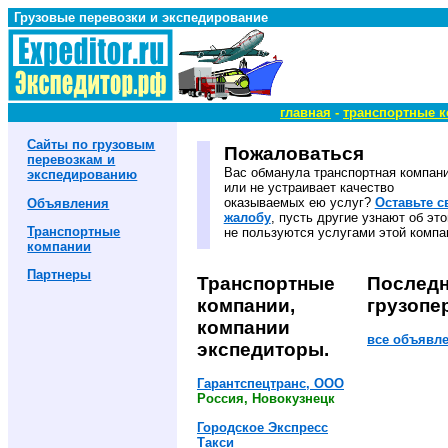
Грузовые перевозки и экспедирование
главная
-
транспортные 
Сайты по грузовым
Пожаловаться
перевозкам и
Вас обманула транспортная компани
экспедированию
или не устраивает качество
оказываемых ею услуг?
Оставьте 
Объявления
жалобу
, пусть другие узнают об это
Транспортные
не пользуются услугами этой компа
компании
Партнеры
Транспортные
Последн
компании,
грузопе
компании
все объявле
экспедиторы.
Гарантспецтранс, ООО
Россия, Новокузнецк
Городское Экспресс
Такси